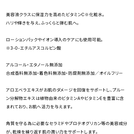
美容液クラスに保湿力を高めたビタミンC※化粧水。
ハリや輝きを与え、ふっくらと弾む肌へ。
ローションパックやイオン導入のケアにも使用可能。
※3-0-エチルアスコルビン酸
アルコール・エタノール無添加
合成香料無添加・着色料無添加・防腐剤無添加／オイルフリー
アロエべラエキスがお肌のダメージを回復をサポートし、プルー
ン分解物エキスは植物由来のビタミンAやビタミンEを豊富に含
まれており、お肌へ活力を与えます。
角質を守る為に必要なセラミドやプロテオグリカン等の美容成分
が、乾燥を繰り返す肌の潤い力をサポートします。