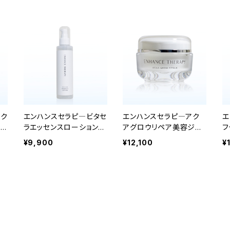
オク
エンハンスセラピ―ビタセ
エンハンスセラピ―アク
エ
ベン
ラエッセンスローション15
アグロウリペア美容ジェ
フ
0ml
ル 50g
ユ
¥9,900
¥12,100
¥